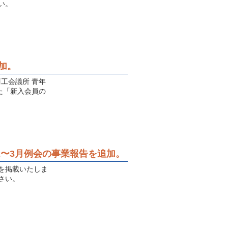
い。
加。
商工会議所 青年
た「新入会員の
度2〜3月例会の事業報告を追加。
告を掲載いたしま
さい。