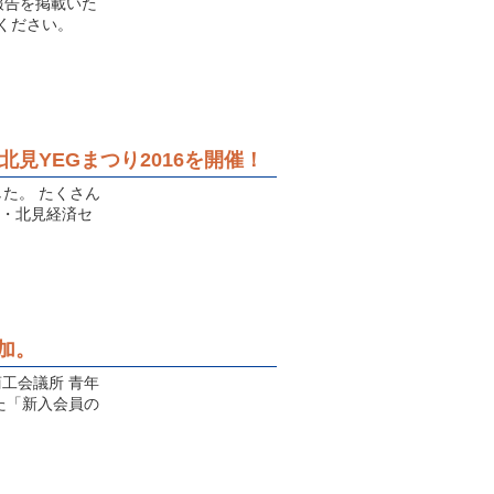
報告を掲載いた
覧ください。
北見YEGまつり2016を開催！
た。 たくさん
験・北見経済セ
加。
商工会議所 青年
た「新入会員の