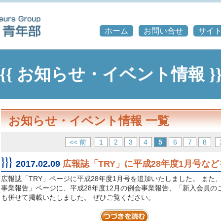
ホーム
お問い合せ
サイ
{{{ お知らせ・イベント情報 }}
お知らせ・イベント情報 一覧
<< 前
1
2
3
4
5
6
7
8
2017.02.09
広報誌「TRY」に平成28年度1月号な
広報誌「TRY」ページに平成28年度1月号を追加いたしました。 また、
事業報告」ページに、平成28年度12月の例会事業報告、「新入会員の
も併せて掲載いたしました。 ぜひご覧ください。