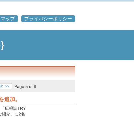
トマップ
プライバシーポリシー
}
次 >>
Page 5 of 8
どを追加。
「広報誌TRY
ご紹介」に2名