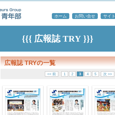
ホーム
お問い合せ
サイ
{{{ 広報誌 TRY }}}
広報誌 TRYの一覧
<< 前
1
2
3
4
5
次 >>