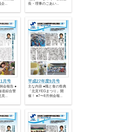
企...
長・理事のごあい...
11月号
平成27年度9月号
例会報告 ●
主な内容 ●職と食の祭典
海道綜合警
「北見YEGまつり」開
...
催！ ●7〜8月例会報...