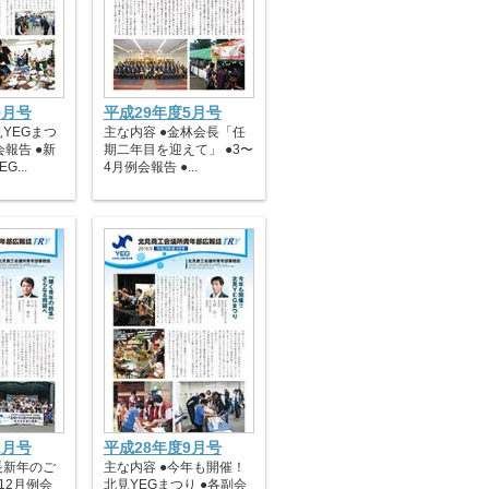
9月号
平成29年度5月号
見YEGまつ
主な内容 ●金林会長「任
会報告 ●新
期二年目を迎えて」 ●3〜
G...
4月例会報告 ●...
1月号
平成28年度9月号
長新年のご
主な内容 ●今年も開催！
12月例会
北見YEGまつり ●各副会