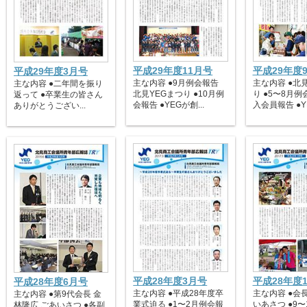
平成29年度11月号
平成29年度
平成29年度3月号
主な内容 ●9月例会報告
主な内容 ●北
主な内容 ●二年間を振り
北見YEGまつり ●10月例
り ●5〜8月例
返って ●卒業生の皆さん
会報告 ●YEGが創...
入会員報告 ●YE
ありがとうござい...
平成28年度3月号
平成28年度
平成28年度6月号
主な内容 ●平成28年度卒
主な内容 ●会
主な内容 ●第9代会長 金
業式迫る ●1〜2月例会報
いあさつ ●9〜
林隆広 ごあいさつ ●各副