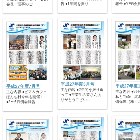
告 ●1年間を振り...
報告 ●YEG会員
会長・理事のご...
平成27年度3月号
平成27年度
平成27年度7月号
主な内容 ●2年間を振り返
主な内容 ●9月
主な内容 ●ビア＆カフェ
って ●卒業生の皆さんあ
私とYEG「北
ぼんち村今年も開催！
りがとうござい...
備保障（株）北見
●3〜6月例会報告 ...