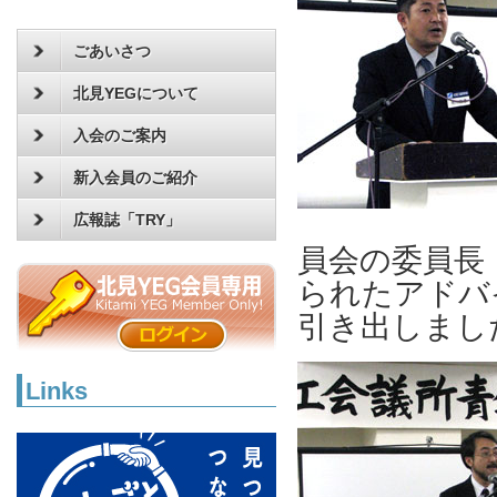
ごあいさつ
北見YEGについて
入会のご案内
新入会員のご紹介
広報誌「TRY」
員会の委員長
られたアドバ
引き出しまし
Links