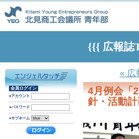
{{{ 広報誌
« 
4月例会「
会員ログイン
●アカウント
針・活動計
●パスワード
●サブネーム