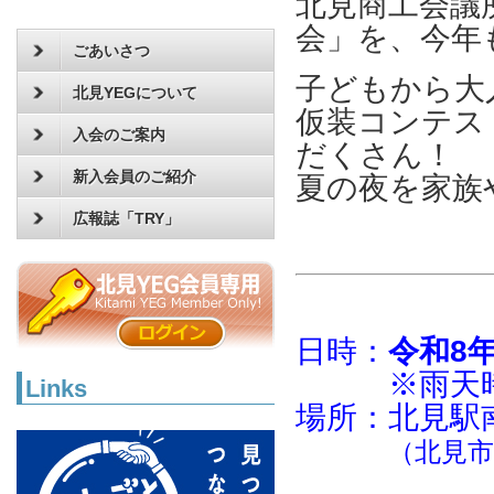
北見商工会議
会」を、今年
ごあいさつ
子どもから大
北見YEGについて
仮装コンテス
入会のご案内
だくさん！
新入会員のご紹介
夏の夜を家族
広報誌「TRY」
日時：
令和8年
※雨天時、
Links
場所：北見駅
（北見市