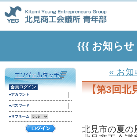
{{{ お知ら
« お
【第3回北
会員ログイン
●アカウント
●パスワード
●サブネーム
北見市の夏の