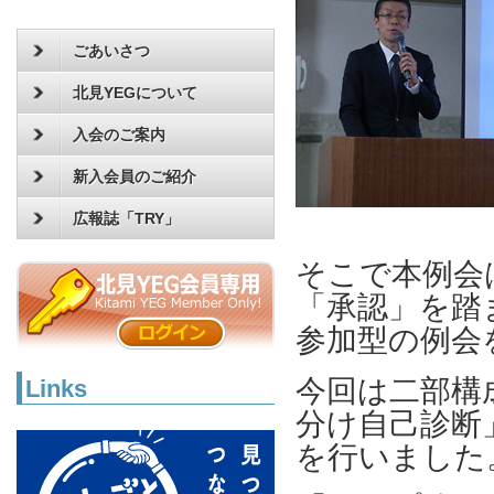
ごあいさつ
北見YEGについて
入会のご案内
新入会員のご紹介
広報誌「TRY」
そこで本例会
「承認」を踏
参加型の例会
今回は二部構
Links
分け自己診断
を行いました