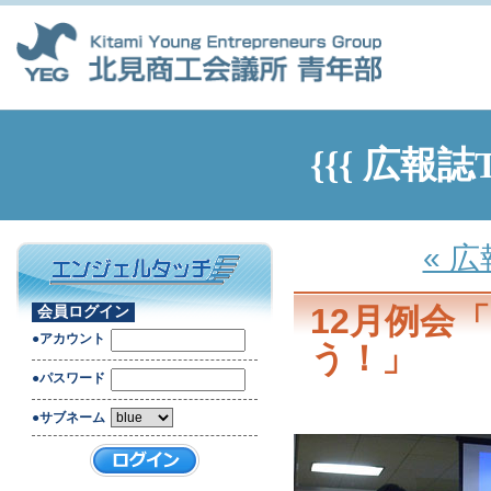
{{{ 広報誌
« 
12月例会
会員ログイン
●アカウント
う！」
●パスワード
●サブネーム