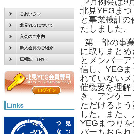
2月例会は9
北見YEGま
ごあいさつ
と事業検証の
北見YEGについて
たしました。
入会のご案内
第一部の事
新入会員のご紹介
に取りまとめ
とメンバーア
広報誌「TRY」
信し、YEG
れていないメ
催概要を理解
き、アンケー
ただけるよう
Links
した。また、
YEGまつり
バーもおられ