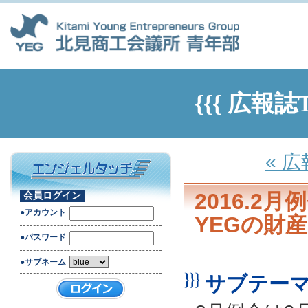
{{{ 広報誌
« 
2016.
会員ログイン
●アカウント
YEGの財
●パスワード
●サブネーム
サブテーマ