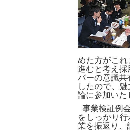
めた方がこれ
進むと考え採
バーの意識共
したので、魅
論に参加いた
事業検証例
をしっかり行
業を振返り、