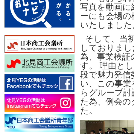
写真を動画に
ーにも会場の
いたしました
そして、当
しておりまし
為、事業検証
す。 理由と
段で魅力発信
い、この事業
らグループ討
た為、例会の
た。