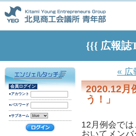
{{{ 広報誌
« 
2020.1
会員ログイン
●アカウント
う！」
●パスワード
●サブネーム
12月例会で
おいてメンバ