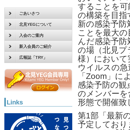
することを可
の構築を目指
ごあいさつ
新の感染予防
北見YEGについて
ことを最大の
入会のご案内
んだ感染予防
新入会員のご紹介
の場（北見プ
様）において
広報誌「TRY」
ウイルスの急
「Zoom」
感染予防の観
のメンバーを
形態で開催致
Links
第1部「最新
予定しており