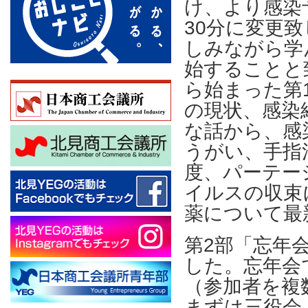
け、より感染
30分に変更
しみながら学
始することと
ら始まった第
の現状、感染
な話から、感
うがい、手指
度、パーテー
イルスの収束
薬について最
第2部「忘年
した。忘年会
（参加者を複
まずは三役会