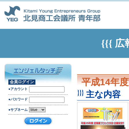
{{{ 広
平成14年度
会員ログイン
●アカウント
主な内容
●パスワード
●サブネーム