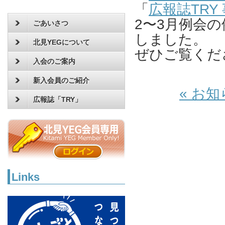
「
広報誌TRY
2〜3月例会
ごあいさつ
しました。
北見YEGについて
ぜひご覧くだ
入会のご案内
新入会員のご紹介
« お
広報誌「TRY」
Links