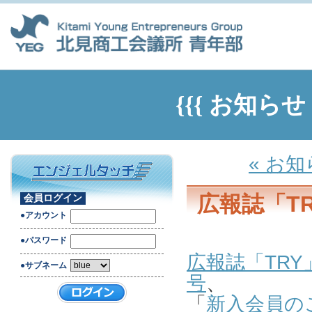
{{{ お知ら
« お
広報誌「T
会員ログイン
●アカウント
●パスワード
広報誌「TRY
●サブネーム
号
、
「
新入会員の