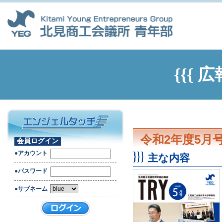
{{{ 広
令和2年度5月
会員ログイン
●アカウント
主な内容
●パスワード
●サブネーム