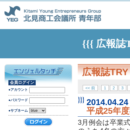
{{{ 広報誌
広報誌TRY
会員ログイン
<< 前
1
2
3
●アカウント
2014.04.24
●パスワード
平成25年
●サブネーム
3月例会は卒業