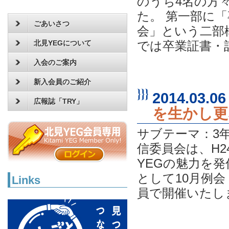
のうち4名の方
た。 第一部に
ごあいさつ
会」という二部
北見YEGについて
では卒業証書・記
入会のご案内
新入会員のご紹介
2014.03.06
広報誌「TRY」
を生かし更
サブテーマ：3年
信委員会は、H2
YEGの魅力を
として10月例
Links
員で開催いたしま