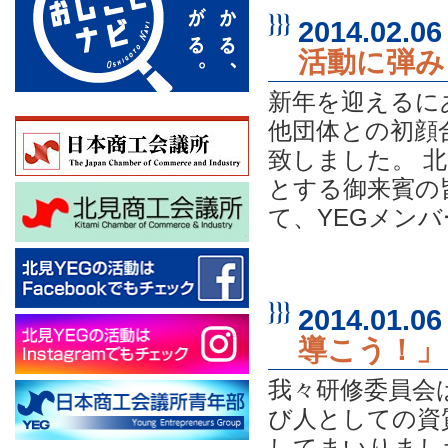
2014.02.06
活動に弾み
新年を迎えるに
他団体との初顔
致しました。 
とする御来賓の
て、YEGメンバー
2014.01.06
導こう！」
我々研修委員会
び人としての資
してまいりまし